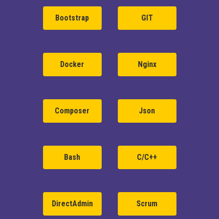
Bootstrap
GIT
Docker
Nginx
Composer
Json
Bash
C/C++
DirectAdmin
Scrum